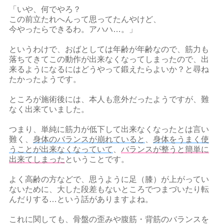
「いや、何でやろ？
この前立たれへんって思ってたんやけど、
今やったらできるわ。アハハ…。」
というわけで、おばとしては年齢が年齢なので、筋力も
落ちてきてこの動作が出来なくなってしまったので、出
来るようになるにはどうやって鍛えたらよいか？と尋ね
たかったようです。
ところが施術後には、本人も意外だったようですが、難
なく出来ていました。
つまり、単純に筋力が低下して出来なくなったとは言い
難く、
身体のバランスが崩れていると
、
身体をうまく使
うことが出来なくなっていて
、
バランスが整うと簡単に
出来てしまった
ということです。
よく高齢の方などで、思うように足（膝）が上がってい
ないために、大した段差もないところでつまづいたり転
んだりする…という話がありますよね。
これに関しても、骨盤の歪みや腹筋・背筋のバランスを