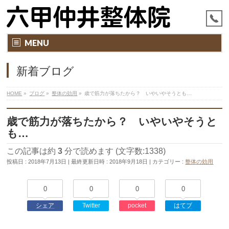
MENU
新着ブログ
HOME
»
ブログ
»
整体の効用
»
歳で筋力が落ちたから？ いやいやそうとも…
歳で筋力が落ちたから？ いやいやそうと
も…
この記事は約
3
分で読めます (文字数:1338)
投稿日 : 2018年7月13日
最終更新日時 : 2018年9月18日
カテゴリー :
整体の効用
0
0
0
0
シェア
Twitter
pocket
はてブ