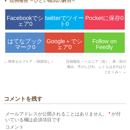
症例報告 ～ひどい眠気の解消～
Facebookでシ
twitterでツイー
Pocketに保存0
ェア0
ト0
はてなブック
Google＋でシ
Follow on
マーク0
ェア0
Feedly
←
簡単セルフケア ～関節回し～
症例報告 ～ヘルニア（首）、肩・肘の
痛み、手のしびれ、ふくらはぎのはり
とむくみ～
→
コメントを残す
メールアドレスが公開されることはありません。
*
が付
いている欄は必須項目です
コメント