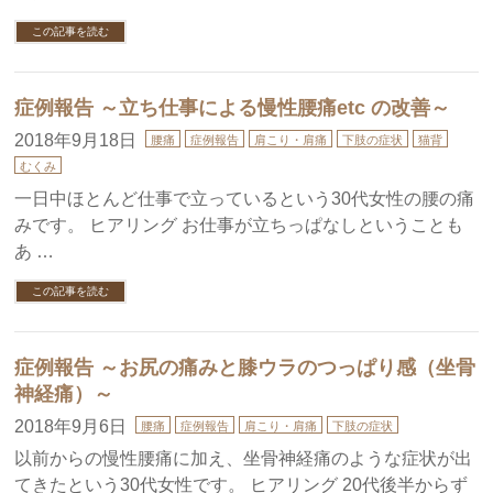
この記事を読む
症例報告 ～立ち仕事による慢性腰痛etc の改善～
2018年9月18日
腰痛
症例報告
肩こり・肩痛
下肢の症状
猫背
むくみ
一日中ほとんど仕事で立っているという30代女性の腰の痛
みです。 ヒアリング お仕事が立ちっぱなしということも
あ …
この記事を読む
症例報告 ～お尻の痛みと膝ウラのつっぱり感（坐骨
神経痛）～
2018年9月6日
腰痛
症例報告
肩こり・肩痛
下肢の症状
以前からの慢性腰痛に加え、坐骨神経痛のような症状が出
てきたという30代女性です。 ヒアリング 20代後半からず