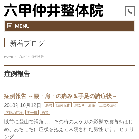
MENU
新着ブログ
HOME
»
ブログ
»
症例報告
症例報告
症例報告 ～腰・肩・の痛み＆手足の諸症状～
2018年10月12日
腰痛
症例報告
肩こり・肩痛
上肢の症状
下肢の症状
五十肩
猫背
以前に登山で滑落し、その時の大ケガの影響で腰痛をはじ
め、あちこちに症状を抱えて来院された男性です。 ヒアリ
ング …