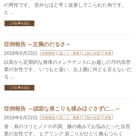
の男性です。 意外なほど早く改善してこられた例です。
ヒ …
この記事を読む
症例報告 ～左腕のだるさ～
2018年6月23日
症例報告
肩こり・肩痛
上肢の症状
首痛
以前から定期的な身体のメンテナンスにお越しの70代自営
業の女性です。 いつもと違い、左上腕に何とも言えないだ
る …
この記事を読む
症例報告 ～頑固な肩こりも揉みほぐさずに…～
2018年6月22日
症例報告
肩こり・肩痛
下肢の症状
首痛
首・肩のコリとノドの不調、膝の痛みでお悩みだった自営
業の女性です。 ヒアリング 肩こりがひどく腕もつらく