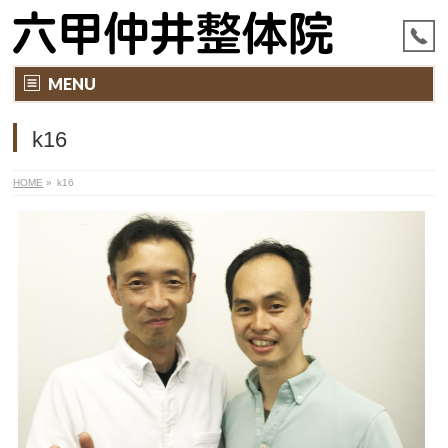
MENU
k16
HOME
»
k16