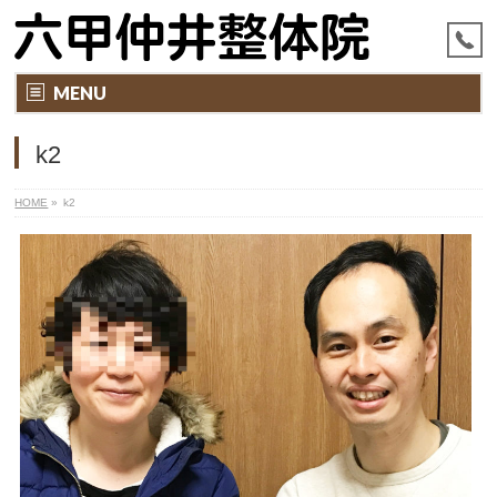
MENU
k2
HOME
»
k2