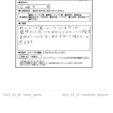
2015_03_06 - morio_akemi
2015_03_12 - minamida_tetsurou