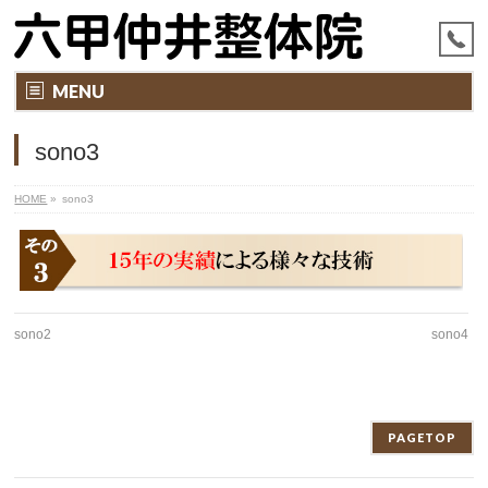
MENU
sono3
HOME
»
sono3
sono2
sono4
PAGETOP