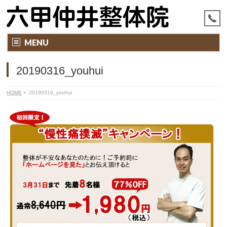
MENU
20190316_youhui
HOME
»
20190316_youhui