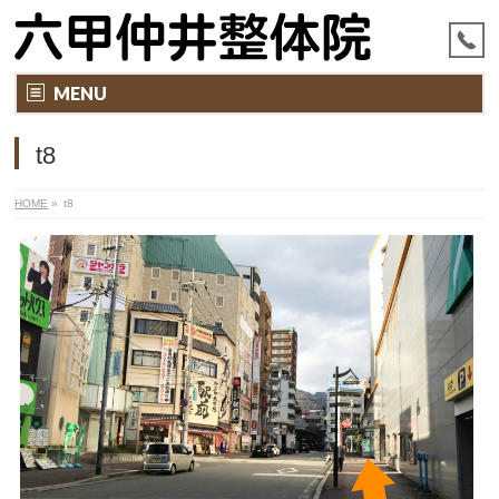
MENU
t8
HOME
»
t8