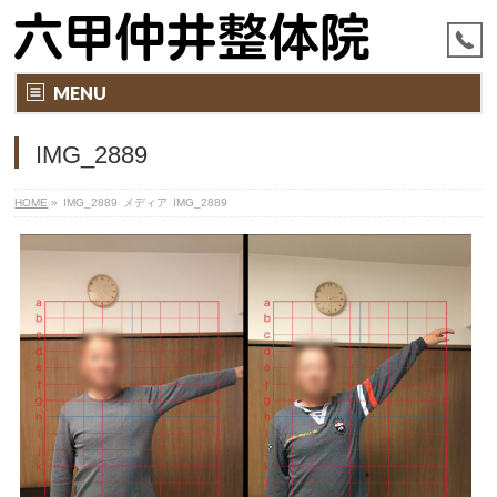
MENU
IMG_2889
HOME
»
IMG_2889
メディア
IMG_2889